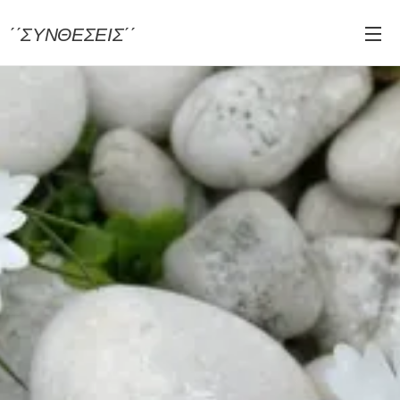
΄΄ΣΥΝΘΕΣΕΙΣ΄΄
για βιβλία και μουσική